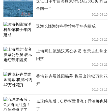
珠江口中华白海豚累计识别2381头 约占
全国一半
2019-04-10
珠海长隆海洋科学馆将于年内建成
2019-03-22
上海网红流浪汉系公务员 表示走红带来
困扰
2019-03-21
香港花卉展维园揭幕 将展出约42万株花
卉
2019-03-15
点球绝杀后，C罗掩面泪流！乔治娜也哭
了