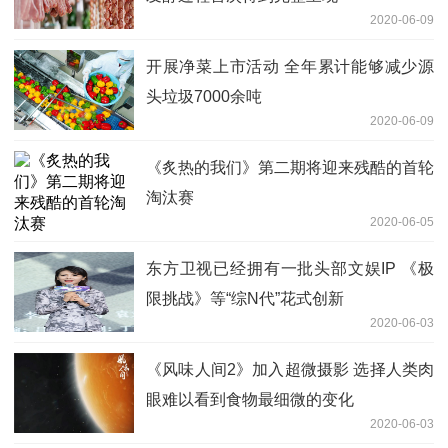
2020-06-09
开展净菜上市活动 全年累计能够减少源
头垃圾7000余吨
2020-06-09
《炙热的我们》第二期将迎来残酷的首轮
淘汰赛
2020-06-05
东方卫视已经拥有一批头部文娱IP 《极
限挑战》等“综N代”花式创新
2020-06-03
《风味人间2》加入超微摄影 选择人类肉
眼难以看到食物最细微的变化
2020-06-03