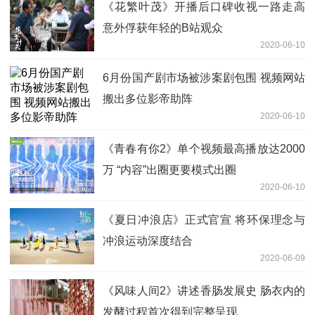
《花繁叶茂》开播后口碑收视一路走高
意外俘获年轻的B站观众
2020-06-10
6月份国产剧市场被涉案剧包围 视频网站
搬出多位影帝助阵
2020-06-10
《青春有你2》单个视频最高播放达2000
万 “内容”出圈更要模式出圈
2020-06-10
《夏日冲浪店》正式官宣 将环保理念与
冲浪运动深度结合
2020-06-09
《风味人间2》讲述香肠发展史 肠衣内的
发酵过程首次得到完整呈现