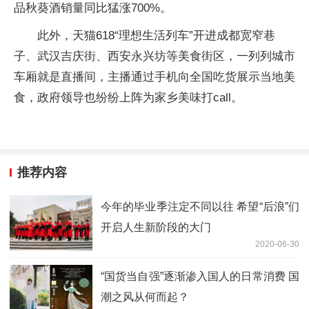
品秋葵酒销量同比猛涨700%。
此外，天猫618“理想生活列车”开进成都宽窄巷
子、武汉吉庆街、西安永兴坊等美食街区，一列列城市
车厢就是直播间，主播通过手机向全国吃货展示当地美
食，政府领导也纷纷上阵为家乡美味打call。
推荐内容
今年的毕业季注定不同以往 希望“后浪”们
开启人生新阶段的大门
2020-06-30
“国货当自强”逐渐渗入国人的日常消费 国
潮之风从何而起？