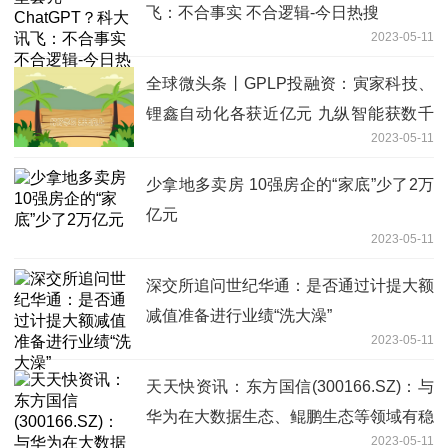
飞：不合事实 不合逻辑-今日热搜
2023-05-11
全球微头条丨GPLP投融资：寅家科技、
锂鑫自动化各获近亿元 九纵智能获数千
2023-05-11
万元
少拿地多卖房 10强房企的“家底”少了2万
亿元
2023-05-11
深交所追问世纪华通：是否通过计提大额
减值准备进行业绩“洗大澡”
2023-05-11
天天快资讯：东方国信(300166.SZ)：与
华为在大数据生态、鲲鹏生态等领域有稳
2023-05-11
定的合作关系