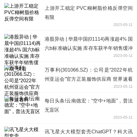
上游开工稳定 PVC糊树脂价格反弹空间
有限
2023-05-11
港股异动 | 华晨中国(01114)再涨超4% 国
六b标准确认实施 库存车获半年销售缓冲
2023-05-11
期_快看
万事利(301066.SZ)：公司是“2022年杭
州亚运会”官方正装服饰供应商 世界速看
2023-05-11
料
每日头条!云南德宏：“空中+地面”，普法
无盲区
2023-05-11
讯飞星火大模型套壳ChatGPT？科大讯