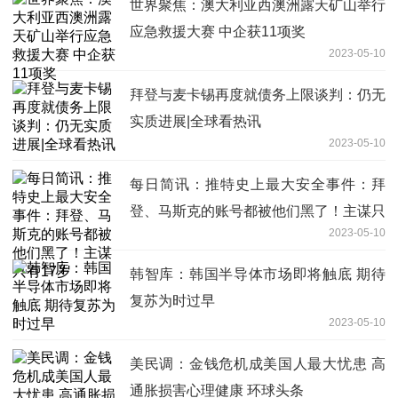
世界聚焦：澳大利亚西澳洲露天矿山举行
应急救援大赛 中企获11项奖
2023-05-10
拜登与麦卡锡再度就债务上限谈判：仍无
实质进展|全球看热讯
2023-05-10
每日简讯：推特史上最大安全事件：拜
登、马斯克的账号都被他们黑了！主谋只
2023-05-10
有17岁
韩智库：韩国半导体市场即将触底 期待
复苏为时过早
2023-05-10
美民调：金钱危机成美国人最大忧患 高
通胀损害心理健康 环球头条