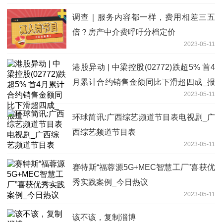
调查｜服务内容都一样，费用相差三五
倍？房产中介费呼吁分档定价
2023-05-11
港股异动 | 中梁控股(02772)跌超5% 首4
月累计合约销售金额同比下滑超四成_报
2023-05-11
道
环球简讯:广西综艺频道节目表电视剧_广
西综艺频道节目表
2023-05-11
赛特斯“福蓉源5G+MEC智慧工厂”喜获优
秀实践案例_今日热议
2023-05-11
该不该，复制淄博