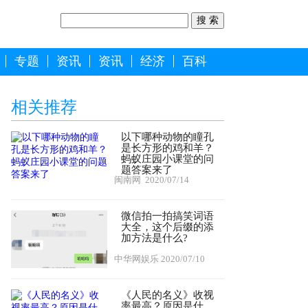
专题
资讯
资讯
经济
百科
相关推荐
以下哪种动物的瞳孔
是长方形的鸡和羊？
蚂蚁庄园小课堂的问
题答案来了
闽南网
2020/07/14
微信拍一拍搞笑词语
大全，这个后缀的添
加方法是什么?
中华网娱乐
2020/07/10
《人民的名义》收视
率最高？原因是什