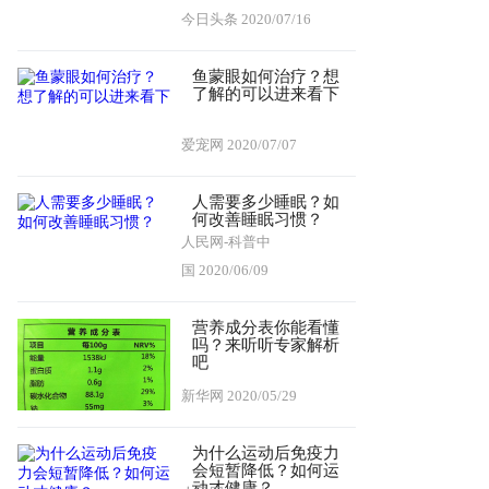
今日头条
2020/07/16
鱼蒙眼如何治疗？想
了解的可以进来看下
爱宠网
2020/07/07
人需要多少睡眠？如
何改善睡眠习惯？
人民网-科普中
国
2020/06/09
营养成分表你能看懂
吗？来听听专家解析
吧
新华网
2020/05/29
为什么运动后免疫力
会短暂降低？如何运
动才健康？