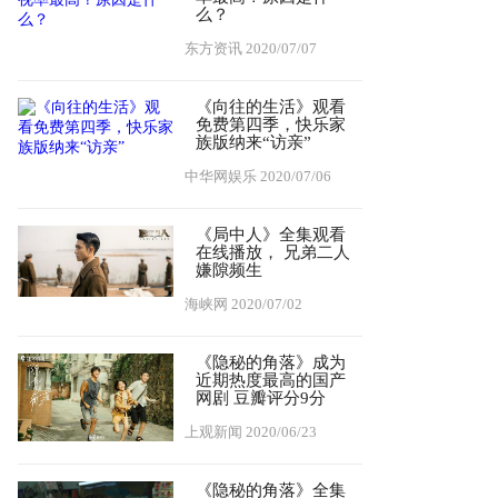
么？
东方资讯
2020/07/07
《向往的生活》观看
免费第四季，快乐家
族版纳来“访亲”
中华网娱乐
2020/07/06
《局中人》全集观看
在线播放， 兄弟二人
嫌隙频生
海峡网
2020/07/02
《隐秘的角落》成为
近期热度最高的国产
网剧 豆瓣评分9分
上观新闻
2020/06/23
《隐秘的角落》全集