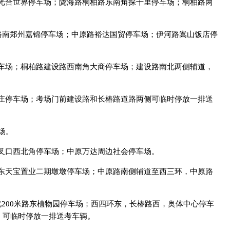
光合世界停车场；陇海路桐柏路东南角探十里停车场；桐柏路两
米路南郑州嘉锦停车场；中原路裕达国贸停车场；伊河路嵩山饭店停
车场；桐柏路建设路西南角大商停车场；建设路南北两侧辅道，
。
庄停车场；考场门前建设路和长椿路道路两侧可临时停放一排送
场。
叉口西北角停车场；中原万达周边社会停车场。
东天宝置业二期墩墩停车场；中原路南侧辅道至西三环，中原路
200米路东植物园停车场；西四环东，长椿路西，奥体中心停车
，可临时停放一排送考车辆。