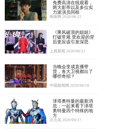
免费高清在线观看，
两大影帝以及多位实
力派演员同框
闽南网
2020/06/22
《乘风破浪的姐姐》
打破常规 受欢迎的背
后更应该引发深思
上观新闻
2020/06/22
当晚会变成直播带
货，各大卫视都出了
哪些奇招？
中国新闻网
2020/06/18
泽塔奥特曼的最新消
息：一起来看下泽塔
奥特曼四个特殊的地
方
次元岛
2020/06/17