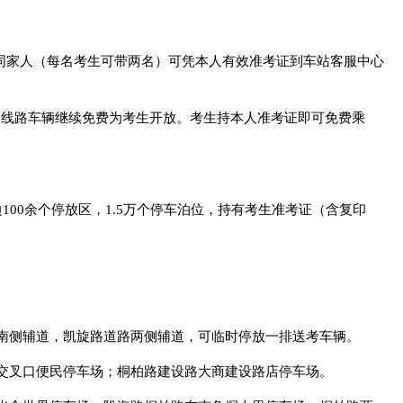
同家人（每名考生可带两名）可凭本人有效准考证到车站客服中心
交线路车辆继续免费为考生开放。考生持本人准考证即可免费乘
边100余个停放区，1.5万个停车泊位，持有考生准考证（含复印
南侧辅道，凯旋路道路两侧辅道，可临时停放一排送考车辆。
交叉口便民停车场；桐柏路建设路大商建设路店停车场。