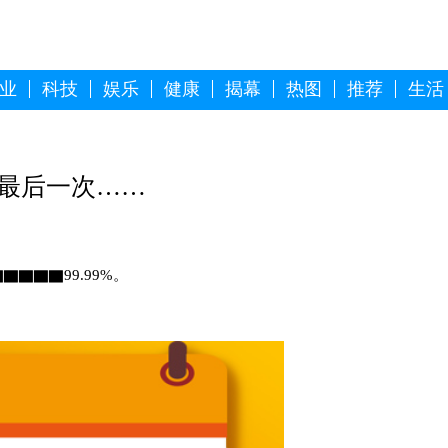
业
科技
娱乐
健康
揭幕
热图
推荐
生活
叨最后一次……
▇▇▇99.99%。