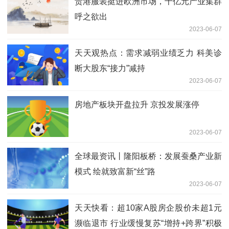
贵港服装挺进欧洲市场，千亿元产业集群
呼之欲出
2023-06-07
天天观热点：需求减弱业绩乏力 科美诊
断大股东“接力”减持
2023-06-07
房地产板块开盘拉升 京投发展涨停
2023-06-07
全球最资讯丨隆阳板桥：发展蚕桑产业新
模式 绘就致富新“丝”路
2023-06-07
天天快看：超10家A股房企股价未超1元
濒临退市 行业缓慢复苏“增持+跨界”积极