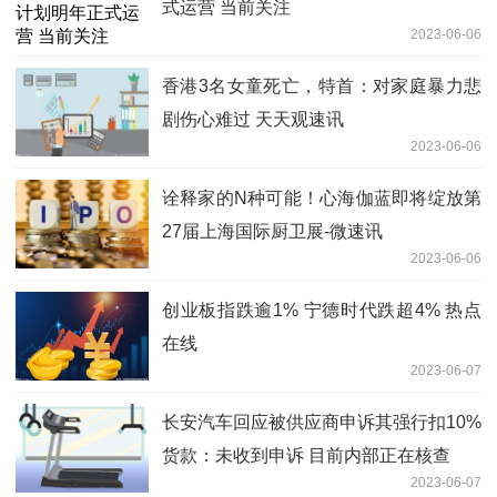
式运营 当前关注
2023-06-06
香港3名女童死亡，特首：对家庭暴力悲
剧伤心难过 天天观速讯
2023-06-06
诠释家的N种可能！心海伽蓝即将绽放第
27届上海国际厨卫展-微速讯
2023-06-06
创业板指跌逾1% 宁德时代跌超4% 热点
在线
2023-06-07
长安汽车回应被供应商申诉其强行扣10%
货款：未收到申诉 目前内部正在核查
2023-06-07