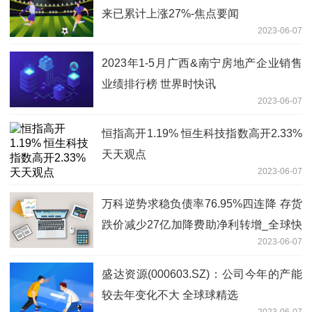
来已累计上涨27%-焦点要闻
2023-06-07
2023年1-5月广西&南宁房地产企业销售
业绩排行榜 世界时快讯
2023-06-07
恒指高开1.19% 恒生科技指数高开2.33%
天天观点
2023-06-07
万科逆势求稳负债率76.95%四连降 存货
跌价减少27亿加降费助净利转增_全球快
2023-06-07
报
盛达资源(000603.SZ)：公司今年的产能
较去年变化不大 全球球精选