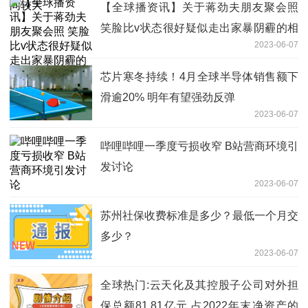
【全球播资讯】关于蒋劲夫朋友聚会照
笑脸比v状态很好疑似走出家暴阴霾的相
2023-06-07
关信息
芯片寒冬持续！4月全球半导体销售额下
滑逾20% 明年有望强劲反弹
2023-06-07
哔哩哔哩一季度亏损收窄 B站营商环境引
发讨论
2023-06-07
苏州社保收费标准是多少？最低一个月交
多少？
2023-06-07
全球热门:云天化及其控股子公司对外担
保总额81.81亿元 占2022年末净资产的