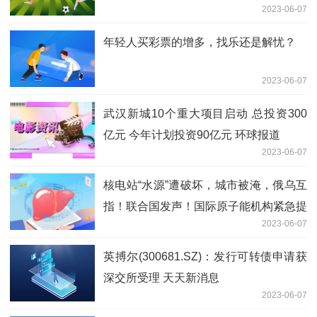
2023-06-07
自救
年轻人买彩票的增多，找乐还是解忧？
2023-06-07
武汉新城10个重大项目启动 总投资300
亿元 今年计划投资90亿元 环球报道
2023-06-07
核电站“水源”遭破坏，城市被淹，俄乌互
指！联合国发声！国际原子能机构紧急提
2023-06-07
醒→
英搏尔(300681.SZ)：发行可转债申请获
深交所受理 天天新消息
2023-06-07