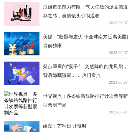
浪姐造星能力有限：气哭任敏的汤晶媚没
存在感，吴倩镜头少闹退赛
2023-06-07
美媒：“傲慢与虚伪”令全球南方远离美国|
当前独家
2023-06-07
疑点重重的“妻子”、突然降临的龙凤胎，
背后隐藏骗局…… 热门看点
2023-06-07
世界视点！多条铁路线路推行计次票等新
型票制产品
2023-06-07
组图：芒种日 开镰时