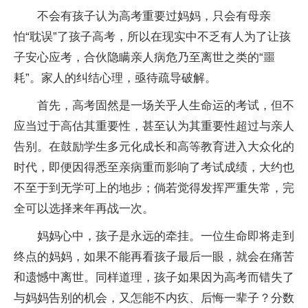
不会有孩子认为高考重要过妈妈，只会有母亲
怕“耽误”了孩子高考，所以在现实中不乏有人为了让孩
子安心应考，合伙隐瞒亲人病危乃至离世之类的“噩
耗”。家人的纠结心理，亟待疏导破解。
首先，高考固然是一场关乎人生命运的考试，但不
应当过于高估其重要性，甚至认为其重要性超过与亲人
告别。在鼓励学生多元化成长和高等教育进入大众化的
时代，即便因得悉至亲病重而影响了考试成绩，大约也
不至于到无学可上的地步；倘若觉得发挥严重失常，完
全可以选择来年再战一次。
妈妈心中，孩子是永远的牵挂。一位生命即将走到
终点的妈妈，如果不能再看孩子最后一眼，就会在痛苦
和遗憾中离世。同样道理，孩子如果因为高考而错失了
与妈妈告别的机会，又怎能不内疚、后悔一辈子？分数