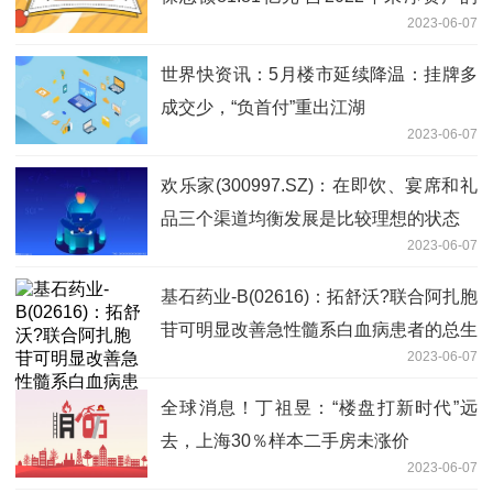
2023-06-07
49.99%
世界快资讯：5月楼市延续降温：挂牌多
成交少，“负首付”重出江湖
2023-06-07
欢乐家(300997.SZ)：在即饮、宴席和礼
品三个渠道均衡发展是比较理想的状态
2023-06-07
基石药业-B(02616)：拓舒沃?联合阿扎胞
苷可明显改善急性髓系白血病患者的总生
2023-06-07
存期
全球消息！丁祖昱：“楼盘打新时代”远
去，上海30％样本二手房未涨价
2023-06-07