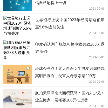
信自己配得上一切
2023-06-06
世界银行上调中国2023年经济增速预期
至5.6%|当前关注
2023-06-06
印度确认列车脱轨相撞事故共致288人遇
难 头条
2023-06-06
环球今亮点！北大自杀女生男友涉虐待罪
案明日宣判，受害人母亲索赔299万
2023-06-06
航拍天津津南大面积沉降：国内外少见！
业主搬家一层楼要100元扛运费
2023-06-06