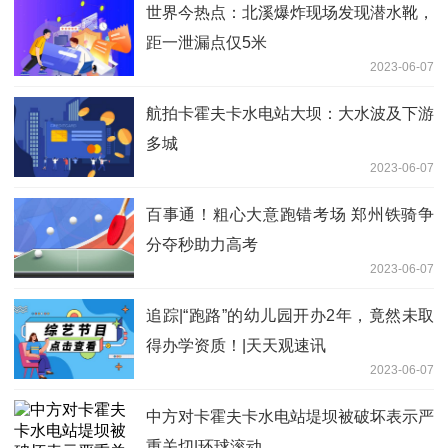
世界今热点：北溪爆炸现场发现潜水靴，
距一泄漏点仅5米
2023-06-07
航拍卡霍夫卡水电站大坝：大水波及下游
多城
2023-06-07
百事通！粗心大意跑错考场 郑州铁骑争
分夺秒助力高考
2023-06-07
追踪|“跑路”的幼儿园开办2年，竟然未取
得办学资质！|天天观速讯
2023-06-07
中方对卡霍夫卡水电站堤坝被破坏表示严
重关切|环球滚动