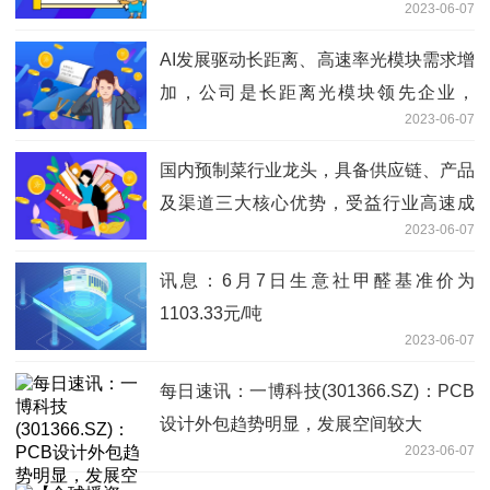
2023-06-07
AI发展驱动长距离、高速率光模块需求增
加，公司是长距离光模块领先企业，
2023-06-07
800G等高端光模块在研项目充足支撑未
来发展，业绩望企稳回升——6月7日研
国内预制菜行业龙头，具备供应链、产品
报挖矿
及渠道三大核心优势，受益行业高速成
2023-06-07
长，望进一步打开成长空间——6月7日
研报挖矿 世界热文
讯息：6月7日生意社甲醛基准价为
1103.33元/吨
2023-06-07
每日速讯：一博科技(301366.SZ)：PCB
设计外包趋势明显，发展空间较大
2023-06-07