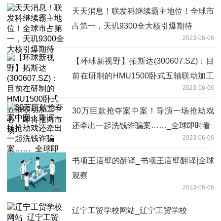
天天消息！联发科继续霸主地位！全球市
占第一，天玑9300全大核引爆期待
2023-06-06
【环球新视野】拓斯达(300607.SZ)：目
前在研制的HMU1500卧式五轴联动加工
2023-06-06
中心，即将推向市场
30万巨款抢夺案中案！导演一场抢劫戏
还牵出一起洗钱诈骗案……_全球即时看
2023-06-06
书项王庙壁的翻译_书项王庙壁翻译|全球
观察
2023-06-06
辽宁工贸学校网站_辽宁工贸学校