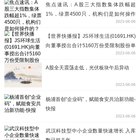
焦点速讯：A股三大指数集体跌幅超
1%，绿票4500只，机构们是如何操作
2023-06-06
的？
【世界快播报】JS环球生活(01691.HK)
向董事授出合计5160万份受限制股份单
2023-06-06
位
A股全天震荡走低，光伏板块午后异动
2023-06-06
杨浦首创“企业码”，赋能食安共治新功能-
快报
2023-06-06
武汉科技型中小企业数量快速增长 入库