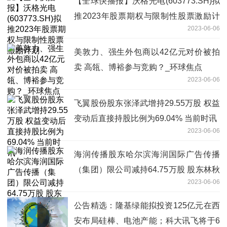
【全球快播报】沃格光电(603773.SH)拟
推2023年股票期权与限制性股票激励计
2023-06-06
划
美敦力、强生外包商以42亿元对价被拍
卖 高瓴、博裕参与竞购？_环球焦点
2023-06-06
飞翼股份股东张泽武增持29.55万股 权益
变动后直接持股比例为69.04% 当前时讯
2023-06-06
海润传播股东哈尔滨海润国际广告传播
（集团）限公司减持64.75万股 股东林秋
2023-06-06
泓增持64.75万股 当前简讯
公告精选：隆基绿能拟投资125亿元在西
安布局硅棒、电池产能；科大讯飞将于6