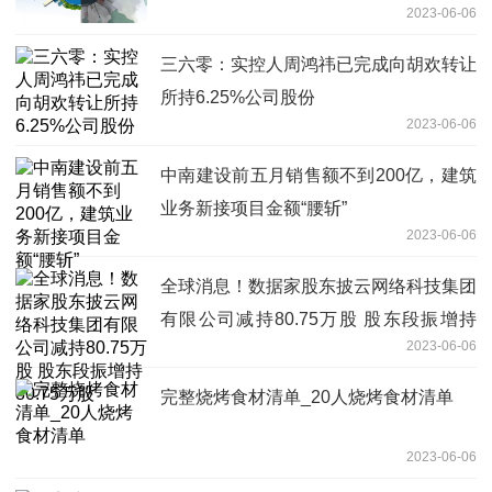
2023-06-06
月9日发布“讯飞星火认知大模型”V1.5 世
界聚焦
三六零：实控人周鸿祎已完成向胡欢转让
所持6.25%公司股份
2023-06-06
中南建设前五月销售额不到200亿，建筑
业务新接项目金额“腰斩”
2023-06-06
全球消息！数据家股东披云网络科技集团
有限公司减持80.75万股 股东段振增持
2023-06-06
80.75万股
完整烧烤食材清单_20人烧烤食材清单
2023-06-06