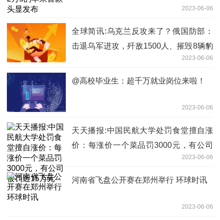
2023-06-06
全球简讯:乌克兰反攻来了？俄国防部：
击退乌军进攻，歼敌1500人、摧毁8辆豹
2023-06-06
式坦克
@高校毕业生：超千万就业岗位来啦！
2023-06-06
天天播报:中国民航大学处罚食堂擅自涨
价：每涨价一个菜品罚3000元，有公司
2023-06-06
被罚近15万元
河南省飞盘公开赛在郑州举行 环球时讯
2023-06-06