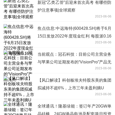
新冠“乙类乙管”后迎来首次高考 有哪些防
护注意事项|全球观察
2023-06-06
焦点信息:中远海特(600428.SH)将于6月
15日发放2022年度现金红利 每股派0.16
2023-06-06
元
当前观点：冠石科技：目前公司主营业务
与苹果公司近期发布的“VisionPro”产品无
2023-06-06
关
【风口解读】科创板埃夫特股东美的集团
拟减持不超6%，上市三年未盈利摘U
2023-06-06
全球通讯！隆基绿能：签订年产20GW单
晶硅棒、24GW单晶电池及配套项目投资