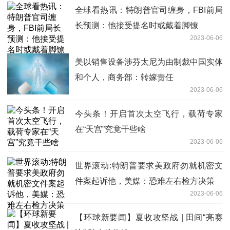
全球看热讯：特朗普官司缠身，FBI前局
长预测：他接受提名时或戴着脚镣
2023-06-06
美以销售设备涉芬太尼为由制裁中国实体
和个人，商务部：转嫁责任
2023-06-06
今头条！开启首次太空飞行，载荷专家
在“天宫”究竟干些啥
2023-06-06
世界滚动:特朗普要求美政府勿就机密文
件案起诉他，美媒：恐难左右检方决策
2023-06-06
【环球新要闻】夏收攻坚战 | 田间“亮赛