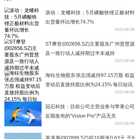
滚动：龙蟠科技：5月磷酸铁锂正极材料
出货量环比增长74.7%
2023-06-06
ST摩登(002656.SZ)主要股东广州普慧源
及一致行动人减持期过半未减持
2023-06-06
海钰生物股东张志强减持97.15万股 权益
变动后直接持股比例为24.15% 每日短讯
2023-06-06
冠石科技：目前公司主营业务与苹果公司
近期发布的“Vision Pro”产品无关
2023-06-06
英派斯(002899.SZ)拟10股派0.63元 于6