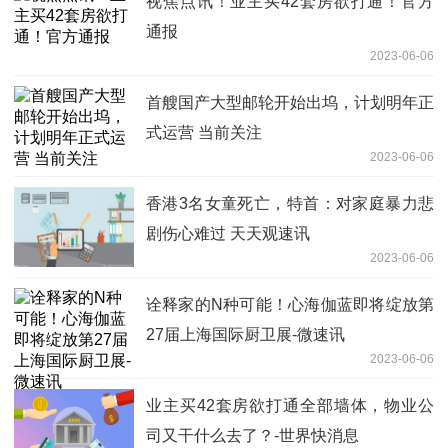
视焦点讯！业主买42套房欲打通！官方
通报
2023-06-06
首艘国产大型邮轮开始出坞，计划明年正
式运营 当前关注
2023-06-06
香港3名女童死亡，特首：对家庭暴力悲
剧伤心难过 天天观速讯
2023-06-06
诠释家的N种可能！心海伽蓝即将绽放第
27届上海国际厨卫展-微速讯
2023-06-06
业主买42套房欲打通全部墙体，物业公
司又干什么去了？-世界快消息