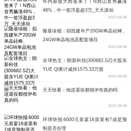
年内新股大肉签来了！N西山首秀飙涨
48%，中一签浮盈超3万_天天滚动
2023-06-06
隆基绿能：拟投建年产20GW单晶硅棒、
24GW单晶电池及配套项目
2023-06-06
全球热文：朗新科技(300682.SZ)大股东
YUE QI累计减持1575.33万股
2023-06-06
天天快看：他连退役都很伊布真的吗
2023-06-06
环球快报:6000元喜宴16道菜有7成是预
制是否合理