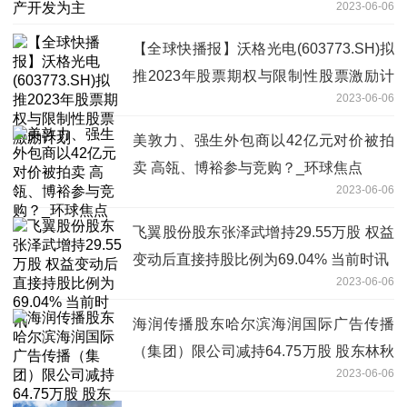
2023-06-06
【全球快播报】沃格光电(603773.SH)拟
推2023年股票期权与限制性股票激励计
2023-06-06
划
美敦力、强生外包商以42亿元对价被拍
卖 高瓴、博裕参与竞购？_环球焦点
2023-06-06
飞翼股份股东张泽武增持29.55万股 权益
变动后直接持股比例为69.04% 当前时讯
2023-06-06
海润传播股东哈尔滨海润国际广告传播
（集团）限公司减持64.75万股 股东林秋
2023-06-06
泓增持64.75万股 当前简讯