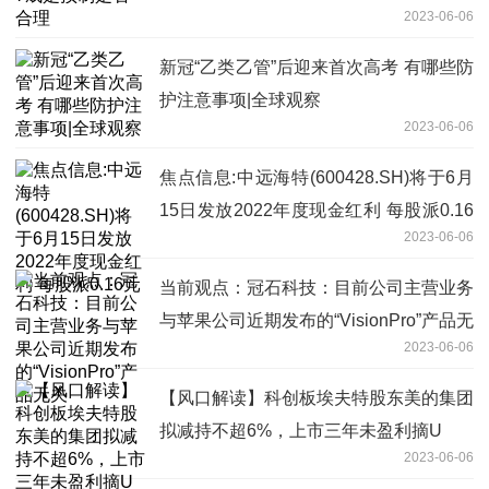
2023-06-06
新冠“乙类乙管”后迎来首次高考 有哪些防
护注意事项|全球观察
2023-06-06
焦点信息:中远海特(600428.SH)将于6月
15日发放2022年度现金红利 每股派0.16
2023-06-06
元
当前观点：冠石科技：目前公司主营业务
与苹果公司近期发布的“VisionPro”产品无
2023-06-06
关
【风口解读】科创板埃夫特股东美的集团
拟减持不超6%，上市三年未盈利摘U
2023-06-06