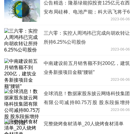
公告精选：隆基绿能拟投资125亿元在西
安布局硅棒、电池产能；科大讯飞将于6
2023-06-06
月9日发布“讯飞星火认知大模型”V1.5 世
界聚焦
三六零：实控人周鸿祎已完成向胡欢转让
所持6.25%公司股份
2023-06-06
中南建设前五月销售额不到200亿，建筑
业务新接项目金额“腰斩”
2023-06-06
全球消息！数据家股东披云网络科技集团
有限公司减持80.75万股 股东段振增持
2023-06-06
80.75万股
完整烧烤食材清单_20人烧烤食材清单