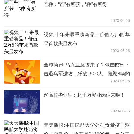
芒种：“芒”有所获，“种”有所得
2023-06-06
视频|十年来最重磅新品！价值2万5的苹
果首款头显发布
2023-06-06
全球简讯:乌克兰反攻来了？俄国防部：
击退乌军进攻，歼敌1500人、摧毁8辆豹
2023-06-06
式坦克
@高校毕业生：超千万就业岗位来啦！
2023-06-06
天天播报:中国民航大学处罚食堂擅自涨