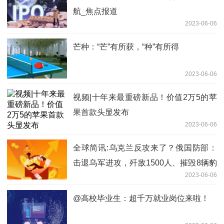
航_焦点报道
2023-06-06
芒种：“芒”有所获，“种”有所得
2023-06-06
视频|十年来最重磅新品！价值2万5的苹
果首款头显发布
2023-06-06
全球简讯:乌克兰反攻来了？俄国防部：
击退乌军进攻，歼敌1500人、摧毁8辆豹
2023-06-06
式坦克
@高校毕业生：超千万就业岗位来啦！