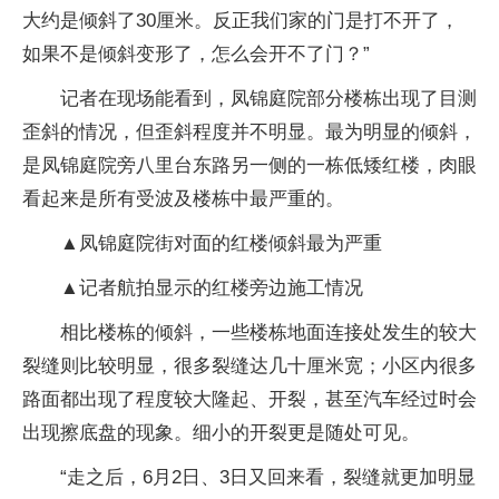
大约是倾斜了30厘米。反正我们家的门是打不开了，
如果不是倾斜变形了，怎么会开不了门？”
记者在现场能看到，凤锦庭院部分楼栋出现了目测
歪斜的情况，但歪斜程度并不明显。最为明显的倾斜，
是凤锦庭院旁八里台东路另一侧的一栋低矮红楼，肉眼
看起来是所有受波及楼栋中最严重的。
▲凤锦庭院街对面的红楼倾斜最为严重
▲记者航拍显示的红楼旁边施工情况
相比楼栋的倾斜，一些楼栋地面连接处发生的较大
裂缝则比较明显，很多裂缝达几十厘米宽；小区内很多
路面都出现了程度较大隆起、开裂，甚至汽车经过时会
出现擦底盘的现象。细小的开裂更是随处可见。
“走之后，6月2日、3日又回来看，裂缝就更加明显