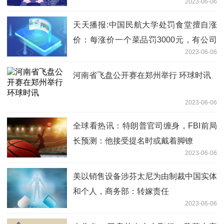
2023-06-06
天天播报:中国民航大学处罚食堂擅自涨
价：每涨价一个菜品罚3000元，有公司
2023-06-06
被罚近15万元
河南省飞盘公开赛在郑州举行 环球时讯
2023-06-06
全球看热讯：特朗普官司缠身，FBI前局
长预测：他接受提名时或戴着脚镣
2023-06-06
美以销售设备涉芬太尼为由制裁中国实体
和个人，商务部：转嫁责任
2023-06-06