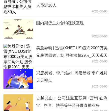
人员近30人
2023-06-06
国内期货主力合约涨跌互现
2023-06-06
美股异动 | 迅雷(XNET.US)宣布2000万美
元股票回购计划 股价涨超29%_天天观天
2023-06-06
下
冯唐易老、李广难封_冯唐易老 李广难封
天天视点
2023-06-06
古越龙山：公司注重互联网+营销 在淘
宝、抖音、快手等平台开展直播业务