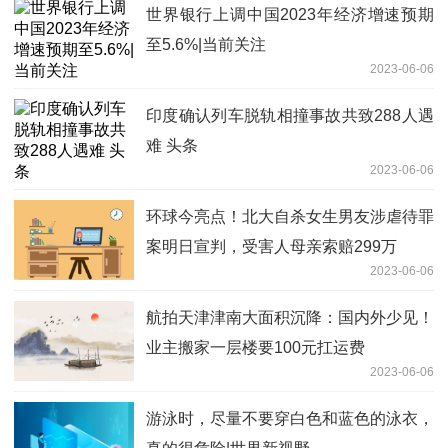
世界银行上调中国2023年经济增速预期
至5.6%|当前关注
2023-06-06
印度确认列车脱轨相撞事故共致288人遇
难 头条
2023-06-06
环球今亮点！北大自杀女生男友涉虐待罪
案明日宣判，受害人母亲索赔299万
2023-06-06
航拍天津津南大面积沉降：国内外少见！
业主搬家一层楼要100元扛运费
2023-06-06
游泳时，尽量不要穿白色和蓝色的泳衣，