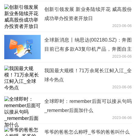
创新引领发展 新业务陆续开花 威高股份
成功举办投资者开放日
2023-06-06
全球新消息丨纳思达(002180.SZ)：奔图
目前已有多款A3复印机产品，奔图自主
2023-06-06
研发的A3黑白及彩色复印机预计本年度
内量产上市
我国最大规模！71万余尾长江鲟入江_全
球今热点
2023-06-06
全球即时：remember后面可以接从句吗
_remember后面加什么
2023-06-06
爷爷的爸爸怎么称呼_爷爷的爸爸叫什么