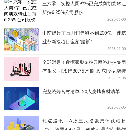
界聚焦
三六零：实控人周鸿祎已完成向胡欢转让
所持6.25%公司股份
2023-06-06
中南建设前五月销售额不到200亿，建筑
业务新接项目金额“腰斩”
2023-06-06
全球消息！数据家股东披云网络科技集团
有限公司减持80.75万股 股东段振增持
2023-06-06
80.75万股
完整烧烤食材清单_20人烧烤食材清单
2023-06-06
焦点速讯：A股三大指数集体跌幅超
1%，绿票4500只，机构们是如何操作