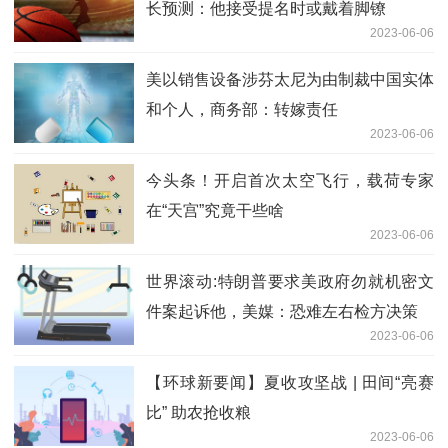
长预测：他接受提名时或戴着脚镣
2023-06-06
美以销售设备涉芬太尼为由制裁中国实体
和个人，商务部：转嫁责任
2023-06-06
今头条！开启首次太空飞行，载荷专家
在“天宫”究竟干些啥
2023-06-06
世界滚动:特朗普要求美政府勿就机密文
件案起诉他，美媒：恐难左右检方决策
2023-06-06
【环球新要闻】夏收攻坚战 | 田间“亮赛
比” 助农抢收粮
2023-06-06