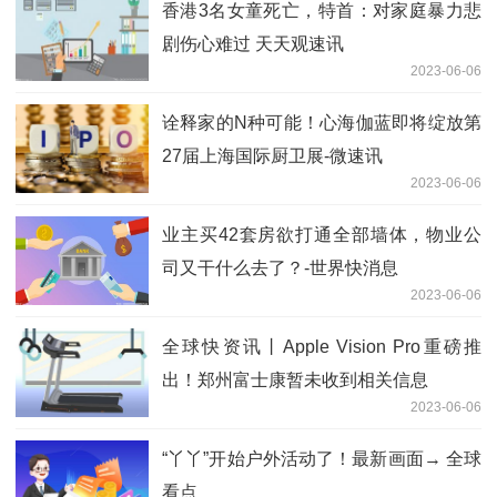
香港3名女童死亡，特首：对家庭暴力悲
剧伤心难过 天天观速讯
2023-06-06
诠释家的N种可能！心海伽蓝即将绽放第
27届上海国际厨卫展-微速讯
2023-06-06
业主买42套房欲打通全部墙体，物业公
司又干什么去了？-世界快消息
2023-06-06
全球快资讯丨Apple Vision Pro重磅推
出！郑州富士康暂未收到相关信息
2023-06-06
“丫丫”开始户外活动了！最新画面→ 全球
看点