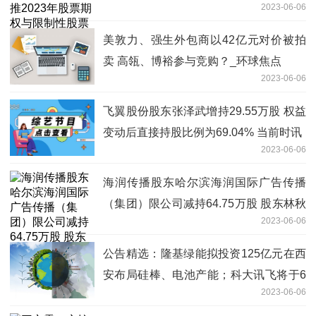
2023-06-06
划
美敦力、强生外包商以42亿元对价被拍
卖 高瓴、博裕参与竞购？_环球焦点
2023-06-06
飞翼股份股东张泽武增持29.55万股 权益
变动后直接持股比例为69.04% 当前时讯
2023-06-06
海润传播股东哈尔滨海润国际广告传播
（集团）限公司减持64.75万股 股东林秋
2023-06-06
泓增持64.75万股 当前简讯
公告精选：隆基绿能拟投资125亿元在西
安布局硅棒、电池产能；科大讯飞将于6
2023-06-06
月9日发布“讯飞星火认知大模型”V1.5 世