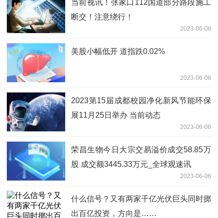
当前视讯！张家口112国道部分路段施工
断交！注意绕行！
2023-06-06
美股小幅低开 道指跌0.02%
2023-06-06
2023第15届成都校园净化新风节能环保
展11月25日举办 当前动态
2023-06-06
荣昌生物今日大宗交易溢价成交58.85万
股 成交额3445.33万元_全球观速讯
2023-06-06
什么信号？又有两家千亿光伏巨头同时掷
出百亿投资，方向是……