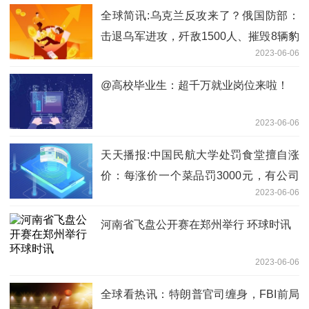
全球简讯:乌克兰反攻来了？俄国防部：
击退乌军进攻，歼敌1500人、摧毁8辆豹
2023-06-06
式坦克
@高校毕业生：超千万就业岗位来啦！
2023-06-06
天天播报:中国民航大学处罚食堂擅自涨
价：每涨价一个菜品罚3000元，有公司
2023-06-06
被罚近15万元
河南省飞盘公开赛在郑州举行 环球时讯
2023-06-06
全球看热讯：特朗普官司缠身，FBI前局